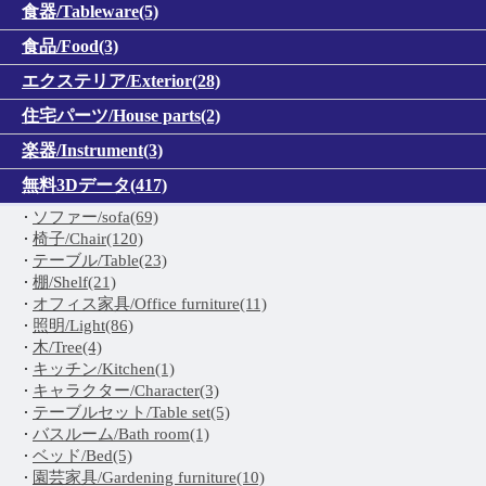
食器/Tableware(5)
食品/Food(3)
エクステリア/Exterior(28)
住宅パーツ/House parts(2)
楽器/Instrument(3)
無料3Dデータ(417)
ソファー/sofa(69)
椅子/Chair(120)
テーブル/Table(23)
棚/Shelf(21)
オフィス家具/Office furniture(11)
照明/Light(86)
木/Tree(4)
キッチン/Kitchen(1)
キャラクター/Character(3)
テーブルセット/Table set(5)
バスルーム/Bath room(1)
ベッド/Bed(5)
園芸家具/Gardening furniture(10)