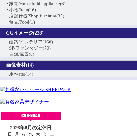
家電/Household appliance(6)
小物/Item(16)
店舗什器/Shop furniture(35)
食品/Food(1)
CGイメージ(238)
建築/インテリア(160)
SF/ファンタジー(70)
自然/風景(8)
画像素材(14)
水/water(14)
2026年8月の定休日
日
月
火
水
木
金
土