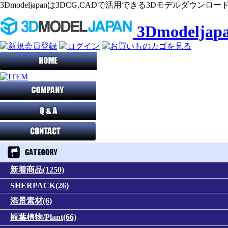
3Dmodeljapanは3DCG,CADで活用できる3Dモデルダウン
3Dmodeljapa
新着商品(1250)
SHERPACK(26)
添景素材(6)
観葉植物/Plant(66)