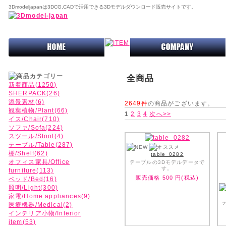
3Dmodeljapanは3DCG,CADで活用できる3Dモデルダウンロード販売サイトです。
全商品
新着商品(1250)
SHERPACK(26)
添景素材(6)
2649件
の商品がございます。
観葉植物/Plant(66)
1
2
3
4
次へ>>
イス/Chair(710)
ソファ/Sofa(224)
スツール/Stool(4)
テーブル/Table(287)
棚/Shelf(62)
table_0282
オフィス家具/Office
テーブルの3Dモデルデータで
す。
furniture(113)
販売価格
500
円(税込)
ベッド/Bed(16)
照明/Light(300)
家電/Home appliances(9)
医療機器/Medical(2)
インテリア小物/Interior
item(53)