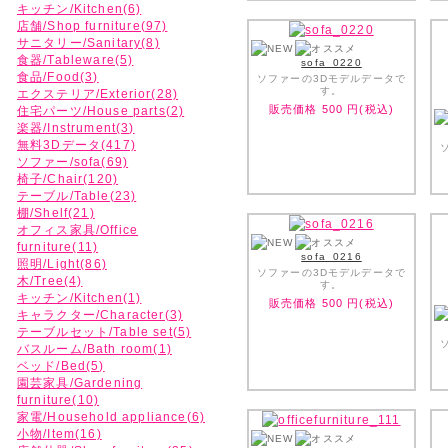
キッチン/Kitchen(6)
店舗/Shop furniture(97)
サニタリー/Sanitary(8)
食器/Tableware(5)
sofa_0220
食品/Food(3)
ソファーの3Dモデルデータで
す。
エクステリア/Exterior(28)
販売価格
500
円(税込)
住宅パーツ/House parts(2)
楽器/Instrument(3)
無料3Dデータ(417)
ソファー/sofa(69)
椅子/Chair(120)
テーブル/Table(23)
棚/Shelf(21)
オフィス家具/Office
furniture(11)
sofa_0216
照明/Light(86)
ソファーの3Dモデルデータで
木/Tree(4)
す。
キッチン/Kitchen(1)
販売価格
500
円(税込)
キャラクター/Character(3)
テーブルセット/Table set(5)
バスルーム/Bath room(1)
ベッド/Bed(5)
園芸家具/Gardening
furniture(10)
家電/Household appliance(6)
小物/Item(16)