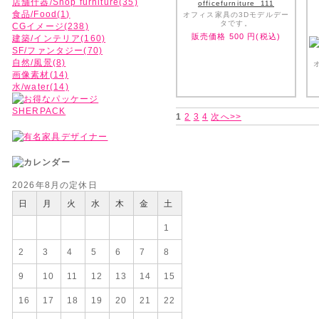
店舗什器/Shop furniture(35)
officefurniture_111
食品/Food(1)
オフィス家具の3Dモデルデー
タです。
CGイメージ(238)
販売価格
500
円(税込)
建築/インテリア(160)
SF/ファンタジー(70)
自然/風景(8)
画像素材(14)
水/water(14)
1
2
3
4
次へ>>
2026年8月の定休日
日
月
火
水
木
金
土
1
2
3
4
5
6
7
8
9
10
11
12
13
14
15
16
17
18
19
20
21
22