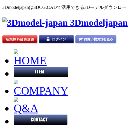
3Dmodeljapanは3DCG,CADで活用できる3Dモデルダウ
3Dmodeljap