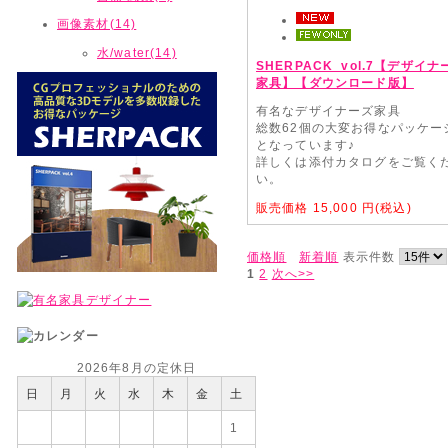
画像素材(14)
水/water(14)
SHERPACK_vol.7【デザイナ
家具】【ダウンロード版】
有名なデザイナーズ家具
総数62個の大変お得なパッケー
となっています♪
詳しくは添付カタログをご覧く
い。
販売価格
15,000
円(税込)
価格順
新着順
表示件数
1
2
次へ>>
2026年8月の定休日
日
月
火
水
木
金
土
1