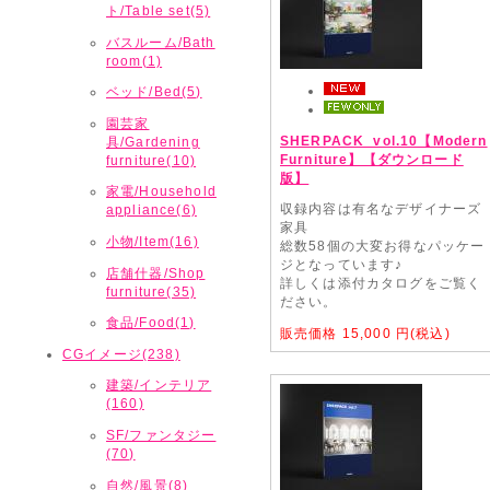
ト/Table set(5)
バスルーム/Bath
room(1)
ベッド/Bed(5)
園芸家
SHERPACK_vol.10【Modern
具/Gardening
Furniture】【ダウンロード
furniture(10)
版】
家電/Household
収録内容は有名なデザイナーズ
appliance(6)
家具
小物/Item(16)
総数58個の大変お得なパッケー
ジとなっています♪
店舗什器/Shop
詳しくは添付カタログをご覧く
furniture(35)
ださい。
食品/Food(1)
販売価格
15,000
円(税込)
CGイメージ(238)
建築/インテリア
(160)
SF/ファンタジー
(70)
自然/風景(8)