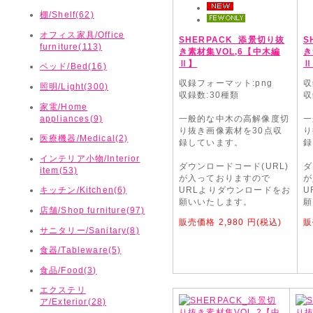
棚/Shelf(62)
オフィス家具/Office
SHERPACK_添景切り抜
S
furniture(113)
き素材集VOL,6【中木編
き
Ⅱ】
Ⅱ
ベッド/Bed(16)
収録フォーマット:png
収
照明/Light(300)
収録数:30種類
収
家電/Home
appliances(9)
一般的な中木の高解像度切
一
り抜き画像素材を30点収
り
医療機器/Medical(2)
録しています。
録
インテリア小物/Interior
ダウンロードコード(URL)
ダ
item(53)
が入っておりますので
が
キッチン/Kitchen(6)
URLよりダウンロードをお
U
願いいたします。
願
店舗/Shop furniture(97)
販売価格
2,980
円(税込)
サニタリー/Sanitary(8)
食器/Tableware(5)
食品/Food(3)
エクステリ
ア/Exterior(28)