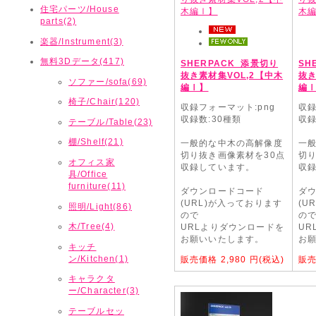
住宅パーツ/House
parts(2)
楽器/Instrument(3)
無料3Dデータ(417)
SHERPACK_添景切り
SH
抜き素材集VOL,2【中木
抜き
ソファー/sofa(69)
編Ⅰ】
編
椅子/Chair(120)
収録フォーマット:png
収録
収録数:30種類
収録
テーブル/Table(23)
棚/Shelf(21)
一般的な中木の高解像度
一
切り抜き画像素材を30点
切り
オフィス家
収録しています。
収
具/Office
furniture(11)
ダウンロードコード
ダ
(URL)が入っております
(U
照明/Light(86)
ので
の
木/Tree(4)
URLよりダウンロードを
UR
お願いいたします。
お
キッチ
ン/Kitchen(1)
販売価格
2,980
円(税込)
販
キャラクタ
ー/Character(3)
テーブルセッ