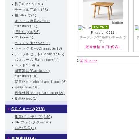
椅子/Chair(120)
テーブル/Table(23)
棚/Shelf(21)
オフィス家具/Office
furniture(11)
照明/Light(86)
F_table_0011
木/Tree(4)
テーブルの3Dモデルデータで
す。
キッチン/Kitchen(1)
販売価格
0
円(税込)
キャラクター/Character(3)
テーブルセット/Table set(5)
バスルーム/Bath room(1)
1
2
次へ>>
ベッド/Bed(5)
園芸家具/Gardening
furniture(10)
家電/Household appliance(6)
小物/Item(16)
店舗什器/Shop furniture(35)
食品/Food(1)
CGイメージ(238)
建築/インテリア(160)
SF/ファンタジー(70)
自然/風景(8)
画像素材(14)