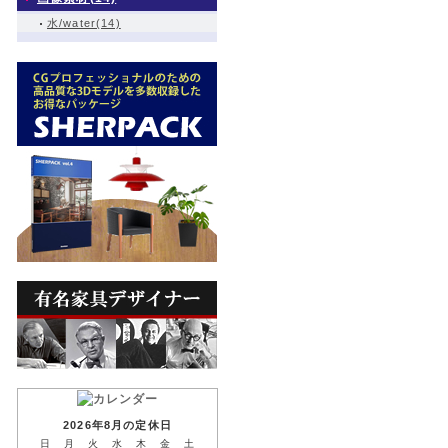
水/water(14)
2026年8月の定休日
日
月
火
水
木
金
土