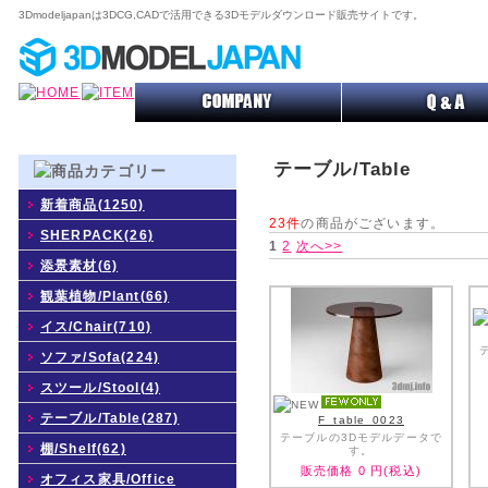
3Dmodeljapanは3DCG,CADで活用できる3Dモデルダウンロード販売サイトです。
テーブル/Table
新着商品(1250)
23件
の商品がございます。
SHERPACK(26)
1
2
次へ>>
添景素材(6)
観葉植物/Plant(66)
イス/Chair(710)
ソファ/Sofa(224)
スツール/Stool(4)
テーブル/Table(287)
F_table_0023
テーブルの3Dモデルデータで
棚/Shelf(62)
す。
販売価格
0
円(税込)
オフィス家具/Office