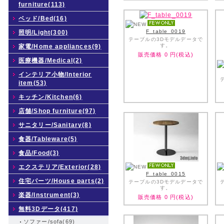
furniture(113)
ベッド/Bed(16)
F_table_0019
照明/Light(300)
テーブルの3Dモデルデータで
す。
家電/Home appliances(9)
販売価格
0
円(税込)
医療機器/Medical(2)
インテリア小物/Interior
item(53)
キッチン/Kitchen(6)
店舗/Shop furniture(97)
サニタリー/Sanitary(8)
食器/Tableware(5)
食品/Food(3)
エクステリア/Exterior(28)
F_table_0015
住宅パーツ/House parts(2)
テーブルの3Dモデルデータで
す。
楽器/Instrument(3)
販売価格
0
円(税込)
無料3Dデータ(417)
ソファー/sofa(69)