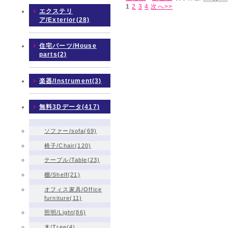
1
2
3
4
次へ>>
エクステリ
ア/Exterior(28)
住宅パーツ/House
parts(2)
楽器/Instrument(3)
無料3Dデータ(417)
ソファー/sofa(69)
椅子/Chair(120)
テーブル/Table(23)
棚/Shelf(21)
オフィス家具/Office
furniture(11)
照明/Light(86)
木/Tree(4)