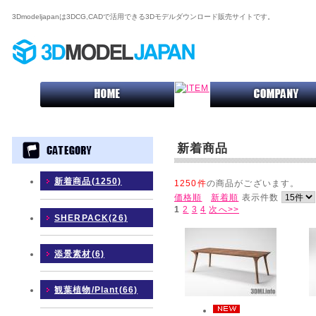
3Dmodeljapanは3DCG,CADで活用できる3Dモデルダウンロード販売サイトです。
新着商品
新着商品(1250)
1250件
の商品がございます。
価格順
新着順
表示件数
1
2
3
4
次へ>>
SHERPACK(26)
添景素材(6)
観葉植物/Plant(66)