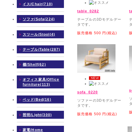
イス/Chair(710)
table_0282
t
ソファ/Sofa(224)
テーブルの3Dモデルデー
タです。
販売価格
500
円(税込)
スツール/Stool(4)
テーブル/Table(287)
棚/Shelf(62)
オフィス家具/Office
furniture(113)
s
sofa_0220
ベッド/Bed(16)
ソファーの3Dモデルデー
タです。
販売価格
500
円(税込)
照明/Light(300)
家電/Home