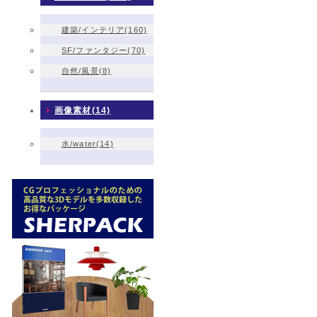
建築/インテリア(160)
SF/ファンタジー(70)
自然/風景(8)
画像素材(14)
水/water(14)