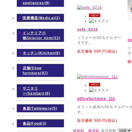
appliances(9)
医療機器/Medical(2)
sofa_0216
インテリア小
ソファーの3Dモデルデー
物/Interior item(53)
s
タです。
ソ
販売価格
500
円(税込)
キッチン/Kitchen(6)
タ
販
店舗/Shop
furniture(97)
サニタリ
ー/Sanitary(8)
officefurniture_111
オフィス家具の3Dモデルデー
食器/Tableware(5)
す。
販売価格
500
円(税込)
食品/Food(3)
価格順
新着順
表示件数