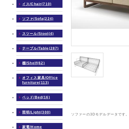
イス/Chair(710)
ソファ/Sofa(224)
スツール/Stool(4)
テーブル/Table(287)
棚/Shelf(62)
オフィス家具/Office
furniture(113)
ベッド/Bed(16)
照明/Light(300)
ソファーの3Dモデルデータです
家電/Home