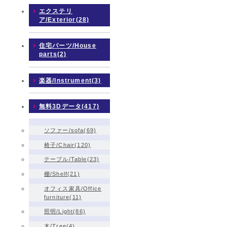
エクステリ
ア/Exterior(28)
住宅パーツ/House
parts(2)
楽器/Instrument(3)
無料3Dデータ(417)
ソファー/sofa(69)
椅子/Chair(120)
テーブル/Table(23)
棚/Shelf(21)
オフィス家具/Office
furniture(11)
照明/Light(86)
木/Tree(4)