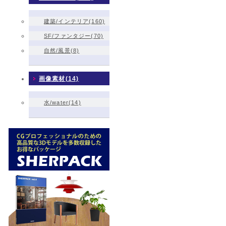
建築/インテリア(160)
SF/ファンタジー(70)
自然/風景(8)
画像素材(14)
水/water(14)